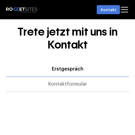
Kontakt
T
r
e
t
e
j
e
t
z
t
m
i
t
u
n
s
i
n
K
o
n
t
a
k
t
Erstgespräch
Kontaktformular