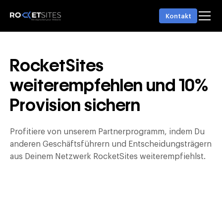
Kontakt
R
o
c
k
e
t
S
i
t
e
s
w
e
i
t
e
r
e
m
p
f
e
h
l
e
n
u
n
d
1
0
%
P
r
o
v
i
s
i
o
n
s
i
c
h
e
r
n
Profitiere von unserem Partnerprogramm, indem Du
anderen Geschäftsführern und Entscheidungsträgern
aus Deinem Netzwerk RocketSites weiterempfiehlst.