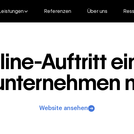
Leistungen
Referenzen
Über uns
Ress
ine-Auftritt e
unternehmen m
Website ansehen