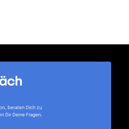
räch
ion, beraten Dich zu
 Dir Deine Fragen.