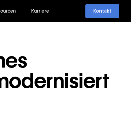
ourcen
Karriere
Kontakt
ines
odernisiert